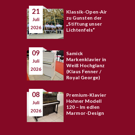
21
Klassik-Open-Air
zu Gunsten der
Juli
„Stiftung unser
2026
Lichtenfels“
09
Samick
Markenklavier in
Juli
Weiß Hochglanz
2026
(Klaus Fenner /
Royal George)
08
Premium-Klavier
Hohner Modell
Juli
120 – Im edlen
2026
Marmor-Design