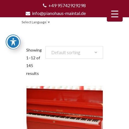
+49 95742929298
info@pianohaus-maintal.de
Select Language
▼
Showing
Default sorting
1–12 of
145
results