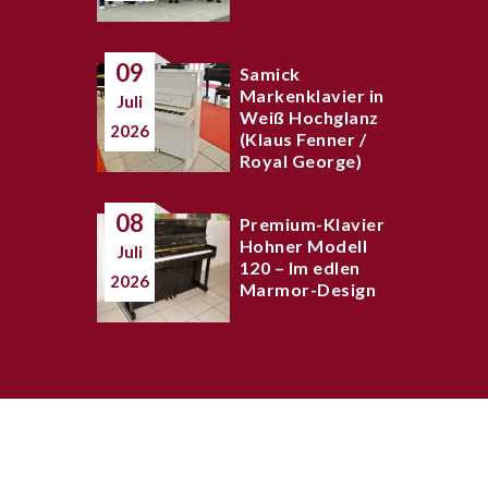
09
Samick
Markenklavier in
Juli
Weiß Hochglanz
2026
(Klaus Fenner /
Royal George)
08
Premium-Klavier
Hohner Modell
Juli
120 – Im edlen
2026
Marmor-Design