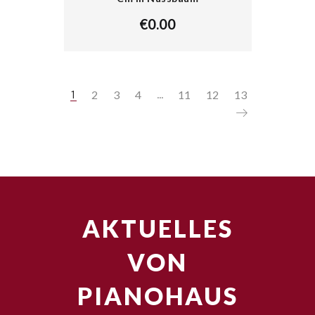
€
0.00
2
3
4
11
12
13
1
…
AKTUELLES
VON
PIANOHAUS