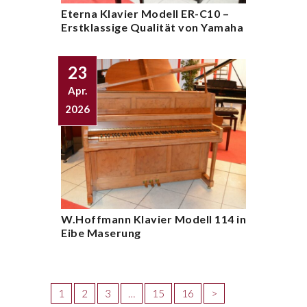
Eterna Klavier Modell ER-C10 –
Erstklassige Qualität von Yamaha
23
Apr.
2026
W.Hoffmann Klavier Modell 114 in
Eibe Maserung
1
2
3
…
15
16
>