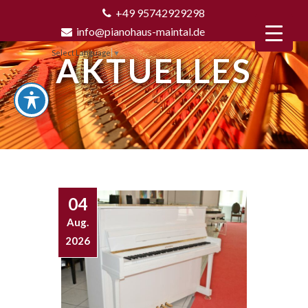
+49 95742929298
info@pianohaus-maintal.de
Select Language
▼
AKTUELLES
04
Aug.
2026