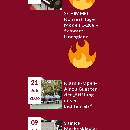
SCHIMMEL
Konzertflügel
Modell C-208 –
Schwarz
Hochglanz
21
Klassik-Open-
Air zu Gunsten
Juli
der „Stiftung
2026
unser
Lichtenfels“
09
Samick
Markenklavier