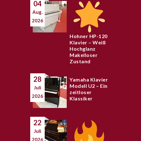
04
Aug.
2026
Hohner HP-120
Klavier – Weiß
Hochglanz
Makelloser
Zustand
28
Yamaha Klavier
Modell U2 – Ein
Juli
zeitloser
2026
Klassiker
22
Juli
2026