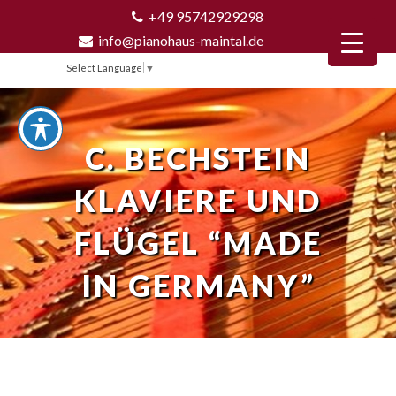
+49 95742929298
info@pianohaus-maintal.de
Select Language
▼
C. BECHSTEIN
KLAVIERE UND
FLÜGEL “MADE
IN GERMANY”