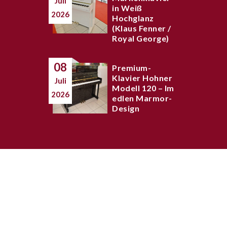
Juli
in Weiß
2026
Hochglanz
(Klaus Fenner /
Royal George)
08
Premium-
Klavier Hohner
Juli
Modell 120 – Im
2026
edlen Marmor-
Design