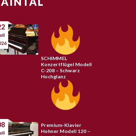
MAINTAL
22
uli
026
SCHIMMEL
Konzertflügel Modell
C-208 – Schwarz
Hochglanz
08
Premium-Klavier
Hohner Modell 120 –
uli