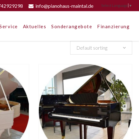
742929298
info@pianohaus-maintal.de
Select Language
▼
Service
Aktuelles
Sonderangebote
Finanzierung
Default sorting