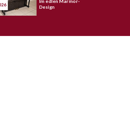
Im edlen Marmor-
026
Design