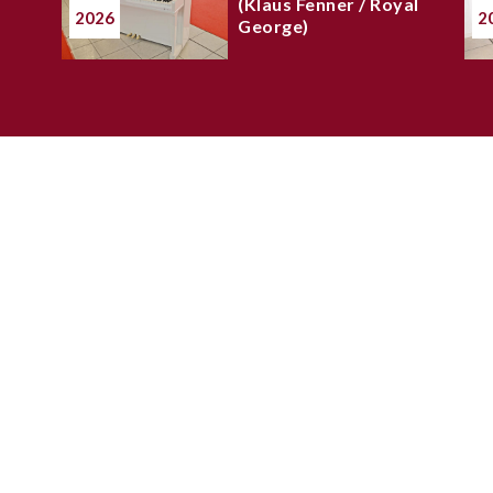
(Klaus Fenner / Royal
2026
2
George)