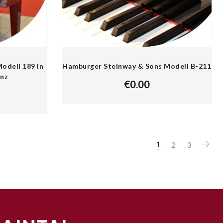
Modell 189 In
Hamburger Steinway & Sons Modell B-211
nz
€
0.00
2
3
1