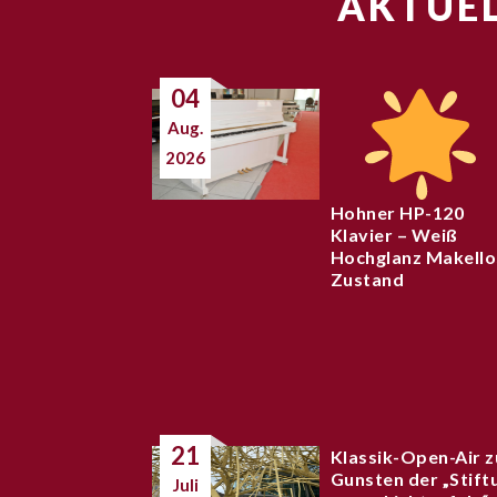
AKTUEL
04
Aug.
2026
Hohner HP-120
Klavier – Weiß
Hochglanz Makello
Zustand
21
Klassik-Open-Air z
Gunsten der „Stift
Juli