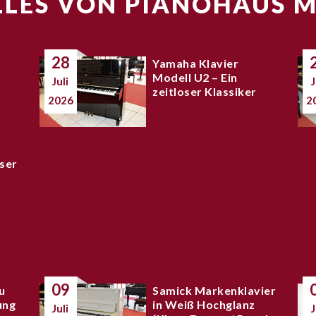
LES VON PIANOHAUS 
28
Yamaha Klavier
Modell U2 – Ein
Juli
J
zeitloser Klassiker
2026
2
ser
09
u
Samick Markenklavier
ung
in Weiß Hochglanz
Juli
J