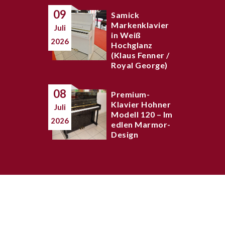
09
Samick
Markenklavier
Juli
in Weiß
2026
Hochglanz
(Klaus Fenner /
Royal George)
08
Premium-
Klavier Hohner
Juli
Modell 120 – Im
2026
edlen Marmor-
Design