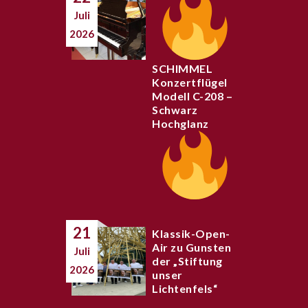
Juli
2026
SCHIMMEL
Konzertflügel
Modell C-208 –
Schwarz
Hochglanz
21
Klassik-Open-
Air zu Gunsten
Juli
der „Stiftung
2026
unser
Lichtenfels“