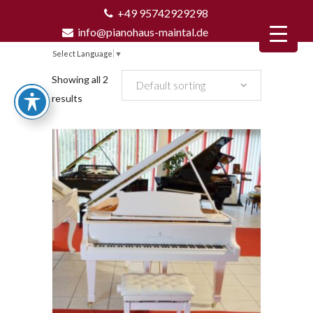
+49 95742929298
info@pianohaus-maintal.de
Select Language
▼
Showing all 2
Default sorting
results