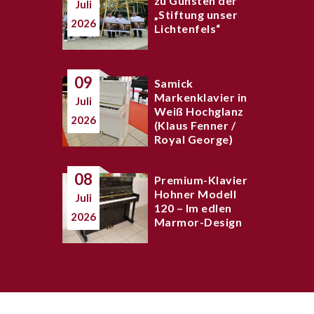
zu Gunsten der
Juli
„Stiftung unser
2026
Lichtenfels“
09
Samick
Markenklavier in
Juli
Weiß Hochglanz
2026
(Klaus Fenner /
Royal George)
08
Premium-Klavier
Hohner Modell
Juli
120 – Im edlen
2026
Marmor-Design