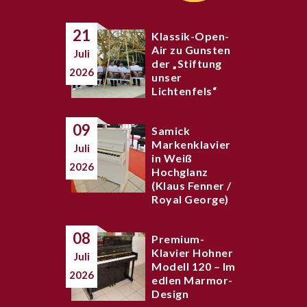
21
Klassik-Open-
Air zu Gunsten
Juli
der „Stiftung
2026
unser
Lichtenfels“
09
Samick
Markenklavier
Juli
in Weiß
2026
Hochglanz
(Klaus Fenner /
Royal George)
08
Premium-
Klavier Hohner
Juli
Modell 120 – Im
2026
edlen Marmor-
Design