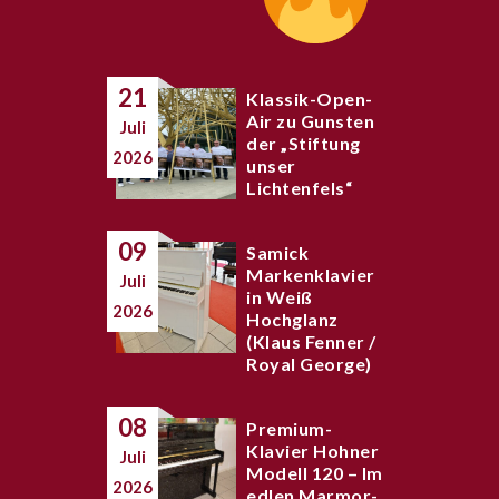
21
Klassik-Open-
Air zu Gunsten
Juli
der „Stiftung
2026
unser
Lichtenfels“
09
Samick
Markenklavier
Juli
in Weiß
2026
Hochglanz
(Klaus Fenner /
Royal George)
08
Premium-
Klavier Hohner
Juli
Modell 120 – Im
2026
edlen Marmor-