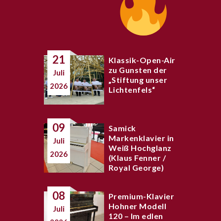
21
Klassik-Open-Air
zu Gunsten der
Juli
„Stiftung unser
2026
Lichtenfels“
09
Samick
Markenklavier in
Juli
Weiß Hochglanz
2026
(Klaus Fenner /
Royal George)
08
Premium-Klavier
Hohner Modell
Juli
120 – Im edlen