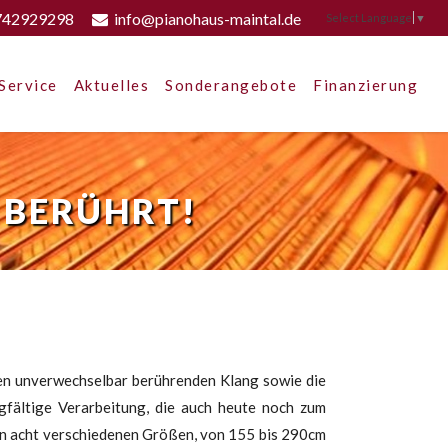
742929298
info@pianohaus-maintal.de
Select Language
▼
Service
Aktuelles
Sonderangebote
Finanzierung
 BERÜHRT!
den unverwechselbar berührenden Klang sowie die
gfältige Verarbeitung, die auch heute noch zum
 in acht verschiedenen Größen, von 155 bis 290cm