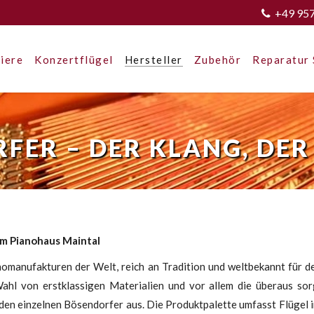
+49 95
iere
Konzertflügel
Hersteller
Zubehör
Reparatur 
FER – DER KLANG, DER
om Pianohaus Maintal
nomanufakturen der Welt, reich an Tradition und weltbekannt für 
ahl von erstklassigen Materialien und vor allem die überaus sor
eden einzelnen Bösendorfer aus. Die Produktpalette umfasst Flügel