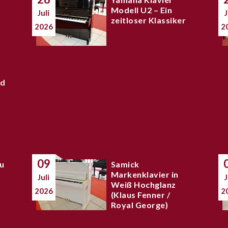
Modell U2 – Ein
Juli
J
zeitloser Klassiker
2026
2
nd
09
zu
Samick
Markenklavier in
Juli
J
Weiß Hochglanz
2026
2
(Klaus Fenner /
Royal George)