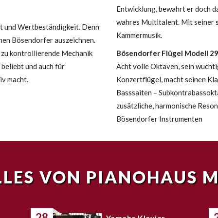
Entwicklung, bewahrt er doch da
wahres Multitalent. Mit seiner s
tät und Wertbeständigkeit. Denn
Kammermusik.
einen Bösendorfer auszeichnen.
 zu kontrollierende Mechanik
Bösendorfer Flügel Modell 29
o beliebt und auch für
Acht volle Oktaven, sein wucht
iv macht.
Konzertflügel, macht seinen Kla
Basssaiten – Subkontrabassokt
zusätzliche, harmonische Reson
Bösendorfer Instrumenten
LES VON PIANOHAUS 
28
Yamaha Klavier