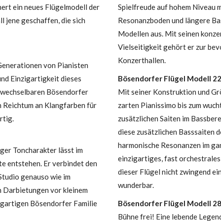
ert ein neues Flügelmodell der
Spielfreude auf hohem Niveau 
l jene geschaffen, die sich
Resonanzboden und längere Bas
Modellen aus. Mit seinen konze
Vielseitigkeit gehört er zur bev
Konzerthallen.
 Generationen von Pianisten
und Einzigartigkeit dieses
Bösendorfer Flügel Modell 2
erwechselbaren Bösendorfer
Mit seiner Konstruktion und Gr
n Reichtum an Klangfarben für
zarten Pianissimo bis zum wucht
rtig.
zusätzlichen Saiten im Bassbere
diese zusätzlichen Basssaiten 
harmonische Resonanzen im ganz
tiger Toncharakter lässt im
einzigartiges, fast orchestrale
 entstehen. Er verbindet den
dieser Flügel nicht zwingend ei
 Studio genauso wie im
wunderbar.
h Darbietungen vor kleinem
zigartigen Bösendorfer Familie
Bösendorfer Flügel Modell 2
Bühne frei! Eine lebende Legend