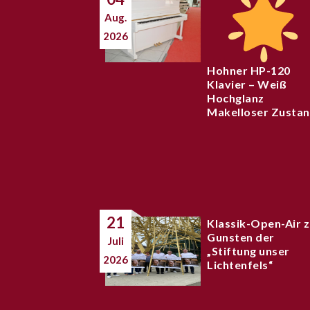
Aug.
2026
Hohner HP-120
Klavier – Weiß
Hochglanz
Makelloser Zusta
21
Klassik-Open-Air 
Gunsten der
Juli
„Stiftung unser
2026
Lichtenfels“