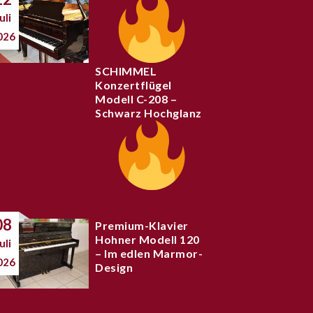
uli
026
SCHIMMEL
Konzertflügel
Modell C-208 –
Schwarz Hochglanz
08
Premium-Klavier
Hohner Modell 120
uli
– Im edlen Marmor-
026
Design