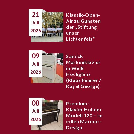
21
Klassik-Open-
Air zu Gunsten
Juli
der „Stiftung
2026
unser
Lichtenfels“
09
Samick
Markenklavier
Juli
in Weiß
2026
Hochglanz
(Klaus Fenner /
Royal George)
08
Premium-
Klavier Hohner
Juli
Modell 120 – Im
2026
edlen Marmor-
Design