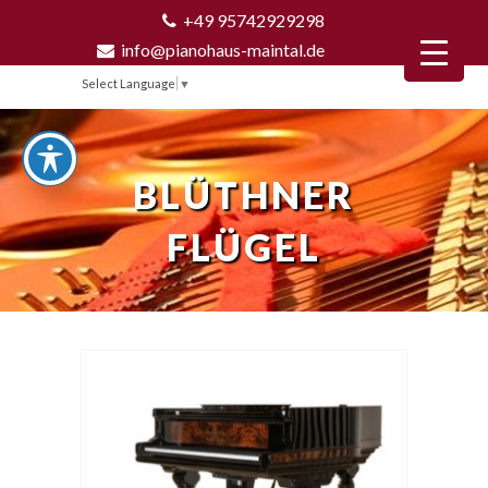
+49 95742929298
info@pianohaus-maintal.de
Select Language
▼
BLÜTHNER
FLÜGEL