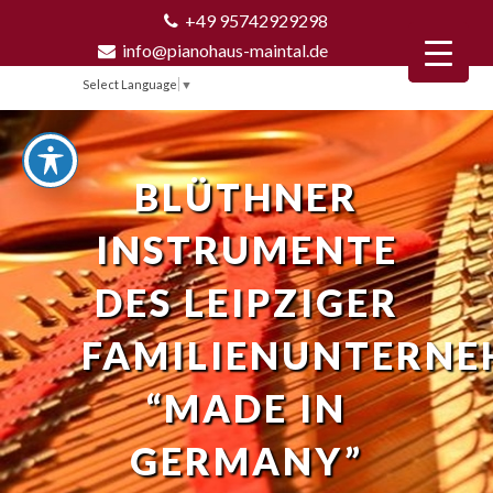
+49 95742929298
info@pianohaus-maintal.de
Select Language
▼
BLÜTHNER
INSTRUMENTE
DES LEIPZIGER
FAMILIENUNTERN
“MADE IN
GERMANY”