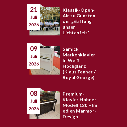
21
Klassik-Open-
Air zu Gunsten
Juli
der „Stiftung
2026
unser
Lichtenfels“
09
Samick
Markenklavier
Juli
in Weiß
2026
Hochglanz
(Klaus Fenner /
Royal George)
08
Premium-
Klavier Hohner
Juli
Modell 120 – Im
2026
edlen Marmor-
Design