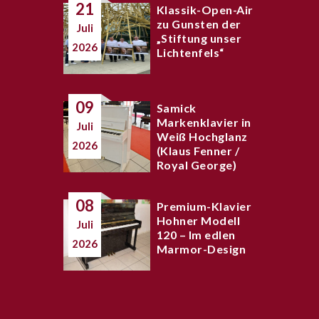
21
Klassik-Open-Air
zu Gunsten der
Juli
„Stiftung unser
2026
Lichtenfels“
09
Samick
Markenklavier in
Juli
Weiß Hochglanz
2026
(Klaus Fenner /
Royal George)
08
Premium-Klavier
Hohner Modell
Juli
120 – Im edlen
2026
Marmor-Design