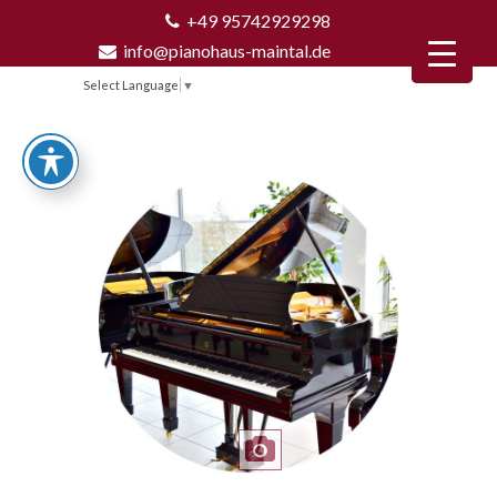
+49 95742929298
info@pianohaus-maintal.de
Select Language
▼