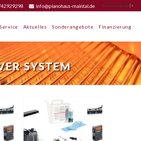
742929298
info@pianohaus-maintal.de
Select Language
▼
Service
Aktuelles
Sonderangebote
Finanzierung
AVER SYSTEM