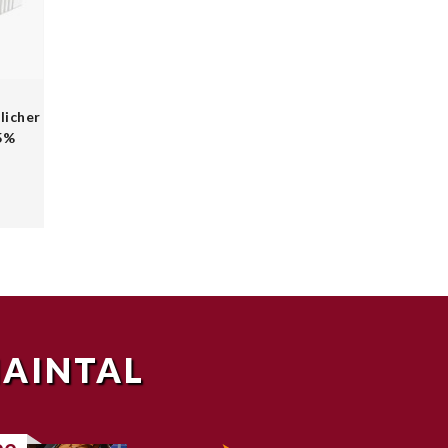
licher
5%
MAINTAL