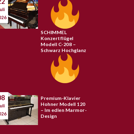
22
uli
026
SCHIMMEL
Konzertflügel
Modell C-208 –
Schwarz Hochglanz
08
Premium-Klavier
Hohner Modell 120
uli
– Im edlen Marmor-
026
Design