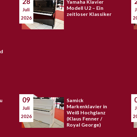
28
Yamaha Klavier
Modell U2 – Ein
Juli
J
zeitloser Klassiker
2026
2
nd
09
zu
Samick
Markenklavier in
Juli
J
Weiß Hochglanz
2026
2
(Klaus Fenner /
Royal George)