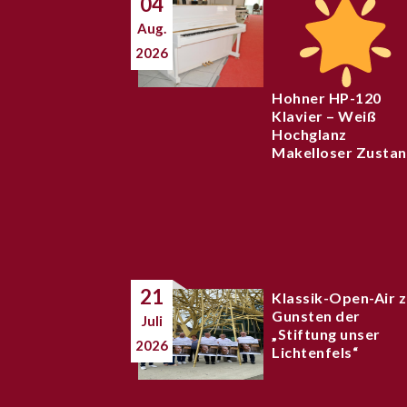
04
Aug.
2026
Hohner HP-120
Klavier – Weiß
Hochglanz
Makelloser Zusta
21
Klassik-Open-Air 
Gunsten der
Juli
„Stiftung unser
2026
Lichtenfels“