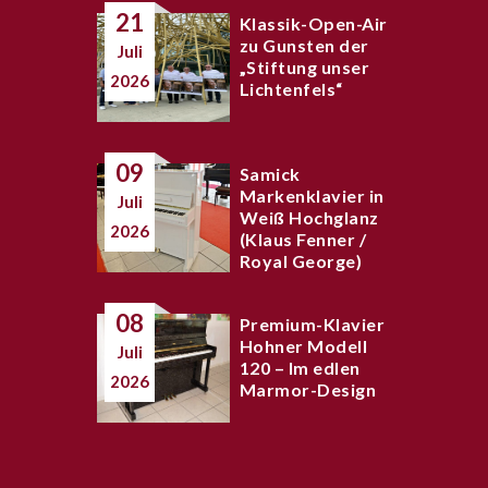
21
Klassik-Open-Air
zu Gunsten der
Juli
„Stiftung unser
2026
Lichtenfels“
09
Samick
Markenklavier in
Juli
Weiß Hochglanz
2026
(Klaus Fenner /
Royal George)
08
Premium-Klavier
Hohner Modell
Juli
120 – Im edlen
2026
Marmor-Design