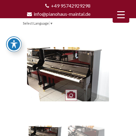
+49 95742929298
info@pianohaus-maintal.de
Select Language
▼