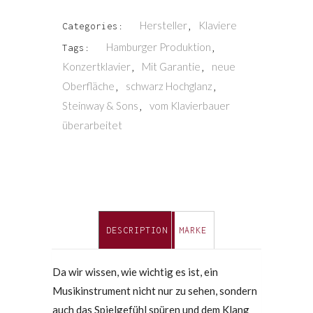
Hersteller
Klaviere
Categories:
,
Hamburger Produktion
Tags:
,
Konzertklavier
Mit Garantie
neue
,
,
Oberfläche
schwarz Hochglanz
,
,
Steinway & Sons
vom Klavierbauer
,
überarbeitet
DESCRIPTION
MARKE
Da wir wissen, wie wichtig es ist, ein
Musikinstrument nicht nur zu sehen, sondern
auch das Spielgefühl spüren und dem Klang