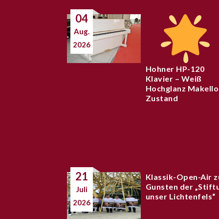
04
Aug.
2026
Hohner HP-120
Klavier – Weiß
Hochglanz Makello
Zustand
21
Klassik-Open-Air z
Gunsten der „Stift
Juli
unser Lichtenfels“
2026