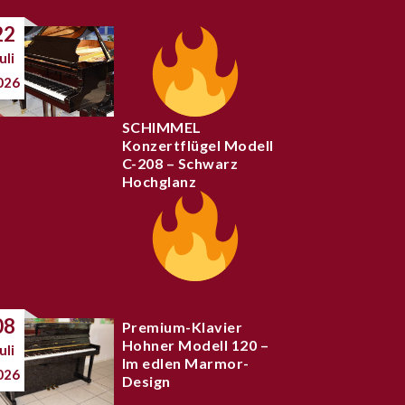
22
uli
026
SCHIMMEL
Konzertflügel Modell
C-208 – Schwarz
Hochglanz
08
Premium-Klavier
Hohner Modell 120 –
uli
Im edlen Marmor-
026
Design