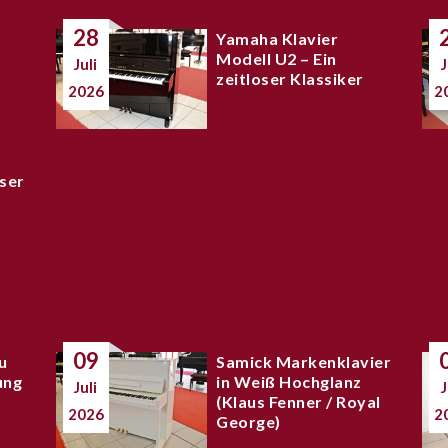
28
Yamaha Klavier
Modell U2 – Ein
Juli
J
zeitloser Klassiker
2026
2
ser
09
u
Samick Markenklavier
ung
in Weiß Hochglanz
Juli
J
(Klaus Fenner / Royal
2026
2
George)