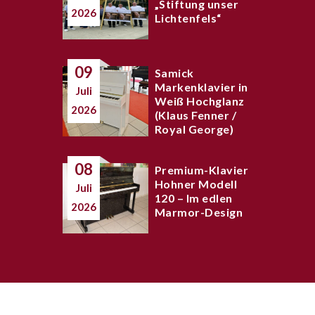
„Stiftung unser
2026
Lichtenfels“
09
Samick
Markenklavier in
Juli
Weiß Hochglanz
2026
(Klaus Fenner /
Royal George)
08
Premium-Klavier
Hohner Modell
Juli
120 – Im edlen
2026
Marmor-Design