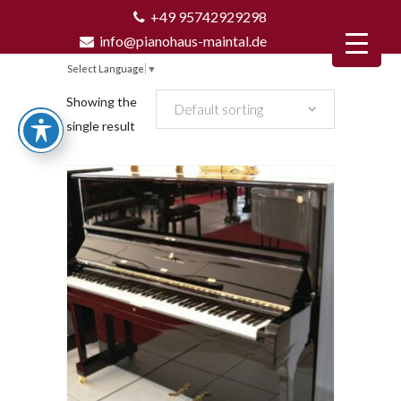
+49 95742929298
info@pianohaus-maintal.de
Select Language
▼
Showing the
Default sorting
single result