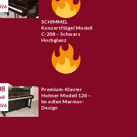
026
SCHIMMEL
Konzertflügel Modell
C-208 – Schwarz
Hochglanz
08
Premium-Klavier
Hohner Modell 120 –
uli
Im edlen Marmor-
026
Design