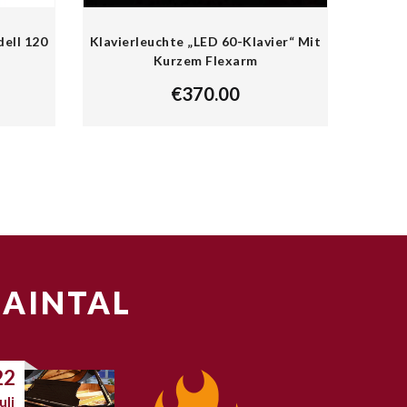
dell 120
Klavierleuchte „LED 60-Klavier“ Mit
Kurzem Flexarm
€
370.00
MAINTAL
22
uli