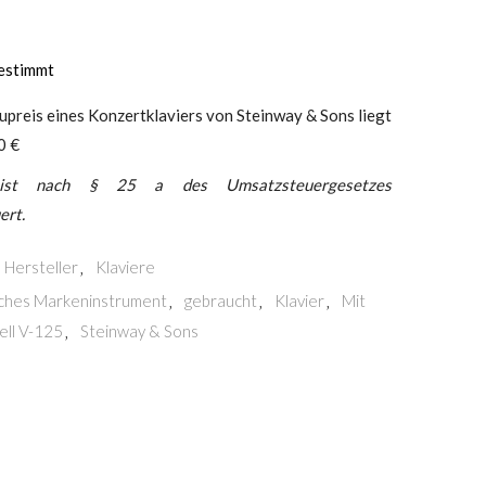
estimmt
upreis eines Konzertklaviers von Steinway & Sons liegt
0 €
ist nach § 25 a des Umsatzsteuergesetzes
ert.
Hersteller
Klaviere
,
ches Markeninstrument
gebraucht
Klavier
Mit
,
,
,
ll V-125
Steinway & Sons
,