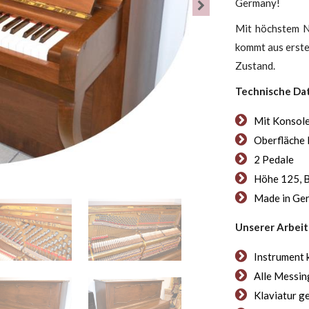
Germany!
Mit höchstem N
kommt aus erster
Zustand.
Technische Da
Mit Konsol
Oberfläche
2 Pedale
Höhe 125, B
Made in Ge
Unserer Arbeit
Instrument 
Alle Messing
Klaviatur ge