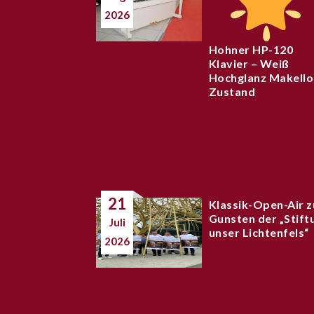
2026
Hohner HP-120
Klavier – Weiß
Hochglanz Makello
Zustand
21
Klassik-Open-Air z
Gunsten der „Stift
Juli
unser Lichtenfels“
2026