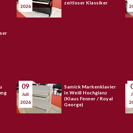
zeitloser Klassiker
2026
2
ser
09
u
Samick Markenklavier
ung
in Weiß Hochglanz
Juli
J
(Klaus Fenner / Royal
2026
2
George)