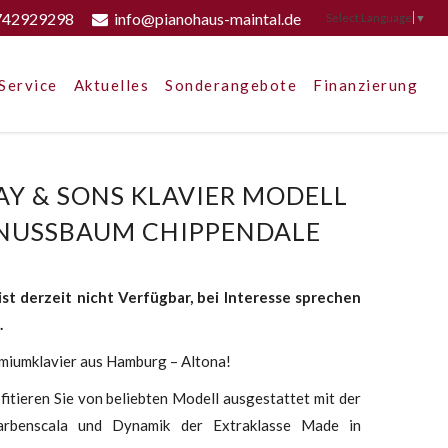
742929298
info@pianohaus-maintal.de
Select Language
▼
Service
Aktuelles
Sonderangebote
Finanzierung
Y & SONS KLAVIER MODELL
 NUSSBAUM CHIPPENDALE
ist derzeit nicht Verfügbar, bei Interesse sprechen
.
miumklavier aus Hamburg – Altona!
fitieren Sie von beliebten Modell ausgestattet mit der
farbenscala und Dynamik der Extraklasse Made in