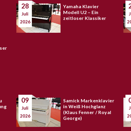
28
Yamaha Klavier
Modell U2 – Ein
Juli
J
zeitloser Klassiker
2026
2
ser
09
u
Samick Markenklavier
ung
in Weiß Hochglanz
Juli
J
(Klaus Fenner / Royal
2026
2
George)