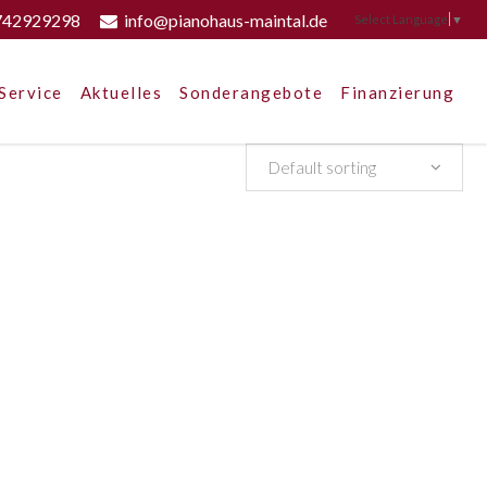
742929298
info@pianohaus-maintal.de
Select Language
▼
Service
Aktuelles
Sonderangebote
Finanzierung
Default sorting