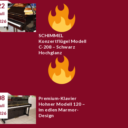
22
uli
026
SCHIMMEL
Konzertflügel Modell
C-208 – Schwarz
Hochglanz
08
Premium-Klavier
Hohner Modell 120 –
uli
Im edlen Marmor-
026
Design