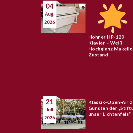
04
Aug.
2026
Hohner HP-120
Klavier – Weiß
Hochglanz Makello
Zustand
21
Klassik-Open-Air z
Gunsten der „Stift
Juli
unser Lichtenfels“
2026