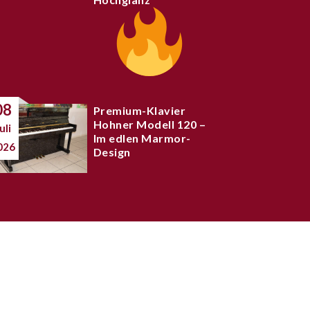
08
Premium-Klavier
Hohner Modell 120 –
uli
Im edlen Marmor-
026
Design