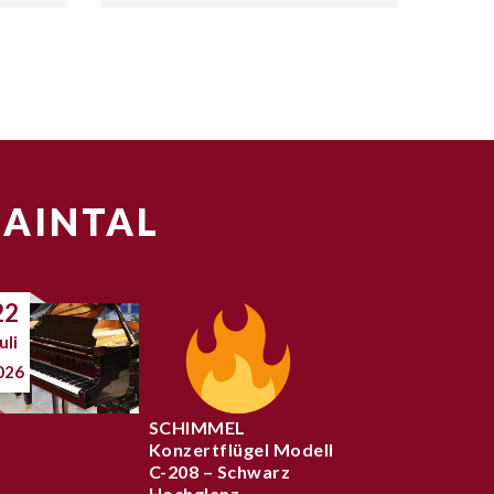
MAINTAL
22
uli
026
SCHIMMEL
Konzertflügel Modell
C-208 – Schwarz
Hochglanz