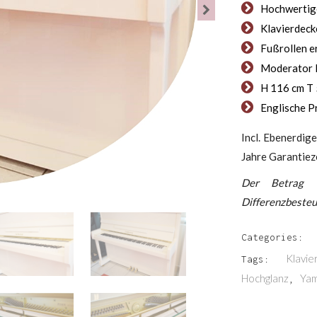
Hochwertig
Klavierdeck
Fußrollen er
Moderator P
H 116 cm T 
Englische P
Incl. Ebenerdige
Jahre Garantieze
Der Betrag 
Differenzbesteu
Categories:
Klavie
Tags:
Hochglanz
Yam
,