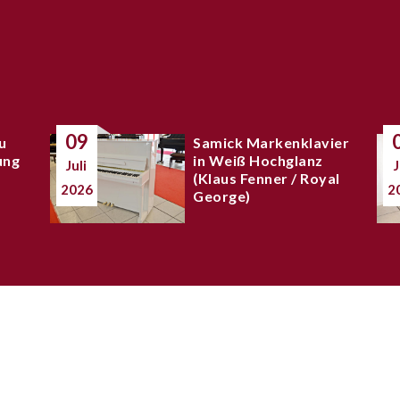
09
u
Samick Markenklavier
ung
in Weiß Hochglanz
Juli
J
(Klaus Fenner / Royal
2026
2
George)