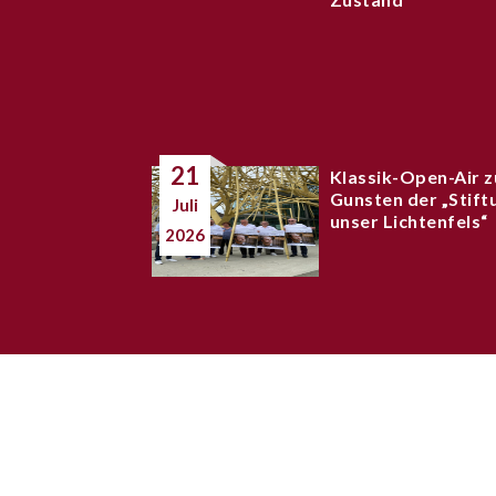
21
Klassik-Open-Air z
Gunsten der „Stift
Juli
unser Lichtenfels“
2026