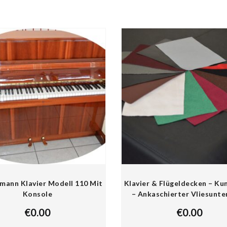
ann Klavier Modell 110 Mit
Klavier & Flügeldecken – Ku
Konsole
– Ankaschierter Vliesunte
€
0.00
€
0.00