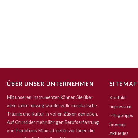
ÜBER UNSER UNTERNEHMEN
SITEMAP
Mit unseren Instrumenten können Sie über
Kontakt
viele Jahre hinweg wundervolle musikalische
Impressum
Träume und Kultur in vollen Zügen genießen.
Pflegetipps
Auf Grund der mehrjährigen Berufserfahrung
Sitemap
von Pianohaus Maintal bieten wir Ihnen die
Aktuelles