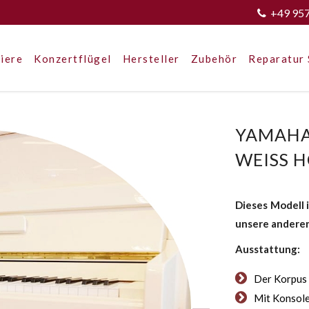
+49 95
iere
Konzertflügel
Hersteller
Zubehör
Reparatur 
YAMAHA 
WEISS 
Dieses Modell i
unsere anderen
Ausstattung:
Der Korpus 
Mit Konsol