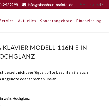
742929298
info@pianohaus-maintal.de
Select Language
▼
Service
Aktuelles
Sonderangebote
Finanzierung
KLAVIER MODELL 116N E IN
HOCHGLANZ
st derzeit nicht verfügbar, bitte beachten Sie auch
 Angebote oder sprechen uns an.
in weiß Hochglanz
e