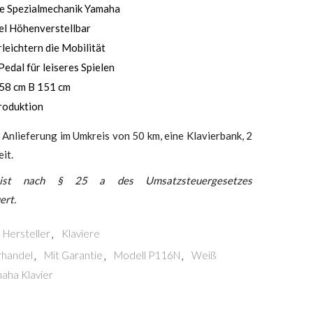
e Spezialmechanik Yamaha
el Höhenverstellbar
leichtern die Mobilität
edal für leiseres Spielen
58 cm B 151 cm
roduktion
 Anlieferung im Umkreis von 50 km, eine Klavierbank, 2
it.
ist nach § 25 a des Umsatzsteuergesetzes
ert.
Hersteller
Klaviere
,
rhandel
Mit Garantie
Modell P116N
Weiß
,
,
,
aha Klavier