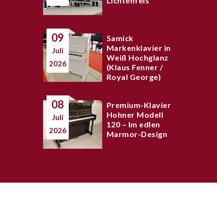
Lichtenfels“
09
Samick
Markenklavier in
Juli
Weiß Hochglanz
2026
(Klaus Fenner /
Royal George)
08
Premium-Klavier
Hohner Modell
Juli
120 – Im edlen
2026
Marmor-Design