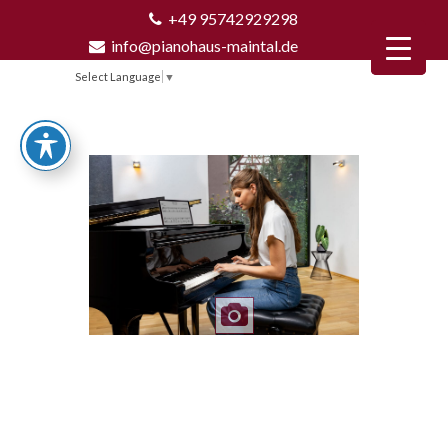
+49 95742929298
info@pianohaus-maintal.de
Select Language
▼