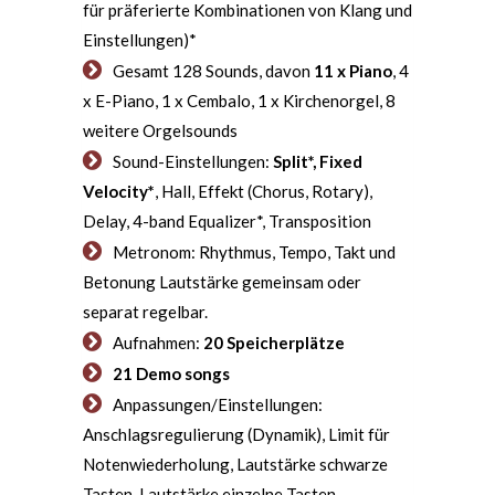
für präferierte Kombinationen von Klang und
Einstellungen)*
Gesamt 128 Sounds, davon
11 x Piano
, 4
x E-Piano, 1 x Cembalo, 1 x Kirchenorgel, 8
weitere Orgelsounds
Sound-Einstellungen:
Split*, Fixed
Velocity*
, Hall, Effekt (Chorus, Rotary),
Delay, 4-band Equalizer*, Transposition
Metronom: Rhythmus, Tempo, Takt und
Betonung Lautstärke gemeinsam oder
separat regelbar.
Aufnahmen:
20 Speicherplätze
21 Demo songs
Anpassungen/Einstellungen:
Anschlagsregulierung (Dynamik), Limit für
Notenwiederholung, Lautstärke schwarze
Tasten, Lautstärke einzelne Tasten,