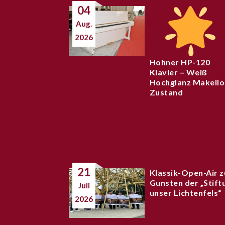
04
Aug.
2026
Hohner HP-120
Klavier – Weiß
Hochglanz Makello
Zustand
21
Klassik-Open-Air z
Gunsten der „Stift
Juli
unser Lichtenfels“
2026