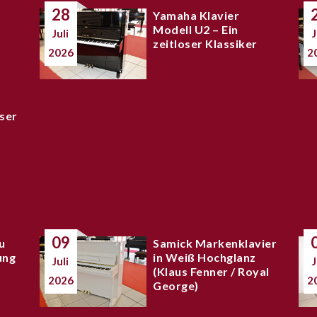
28
Yamaha Klavier
Modell U2 – Ein
Juli
J
zeitloser Klassiker
2026
2
ser
09
u
Samick Markenklavier
ung
in Weiß Hochglanz
Juli
J
(Klaus Fenner / Royal
2026
2
George)