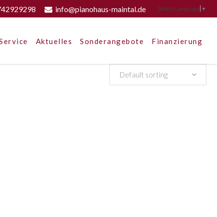
742929298
info@pianohaus-maintal.de
Select Language
▼
Service
Aktuelles
Sonderangebote
Finanzierung
Default sorting