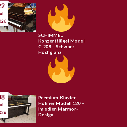
22
uli
026
SCHIMMEL
Konzertflügel Modell
C-208 – Schwarz
Hochglanz
08
Premium-Klavier
Hohner Modell 120 –
uli
Im edlen Marmor-
026
Design