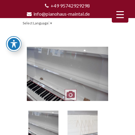
+49 95742929298
info@pianohaus-maintal.de
Select Language
▼