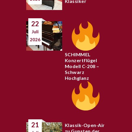
Klassiker
22
Juli
2026
SCHIMMEL
Konzertflügel
Modell C-208 –
Schwarz
Hochglanz
21
Klassik-Open-Air
zu Gunsten der