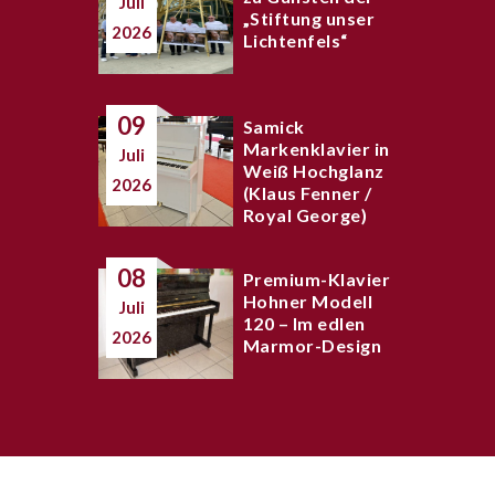
Juli
„Stiftung unser
2026
Lichtenfels“
09
Samick
Markenklavier in
Juli
Weiß Hochglanz
2026
(Klaus Fenner /
Royal George)
08
Premium-Klavier
Hohner Modell
Juli
120 – Im edlen
2026
Marmor-Design