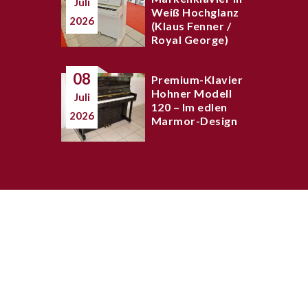
Juli
Weiß Hochglanz
2026
(Klaus Fenner /
Royal George)
08
Premium-Klavier
Hohner Modell
Juli
120 – Im edlen
2026
Marmor-Design