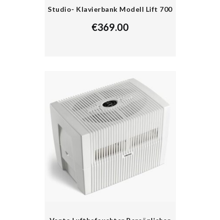
Studio- Klavierbank Modell Lift 700
€
369.00