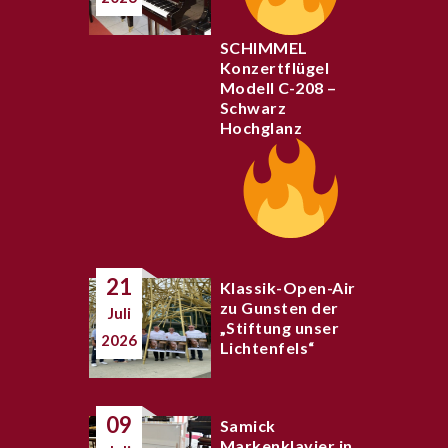
SCHIMMEL
Konzertflügel
Modell C-208 –
Schwarz
Hochglanz
21
Klassik-Open-Air
zu Gunsten der
Juli
„Stiftung unser
2026
Lichtenfels“
09
Samick
Markenklavier in