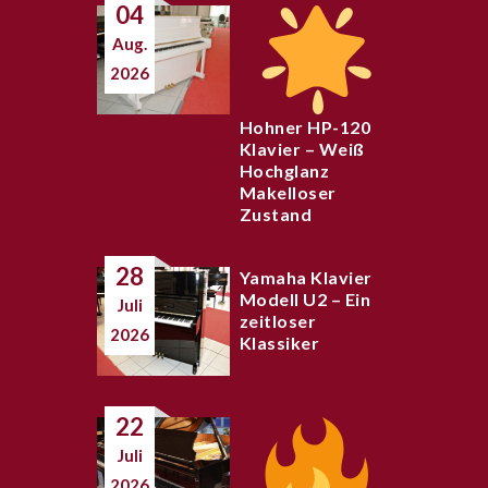
04
Aug.
2026
Hohner HP-120
Klavier – Weiß
Hochglanz
Makelloser
Zustand
28
Yamaha Klavier
Modell U2 – Ein
Juli
zeitloser
2026
Klassiker
22
Juli
2026