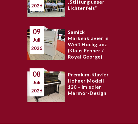
„Stiftung unser
2026
Lichtenfels“
09
Samick
Markenklavier in
Juli
Weiß Hochglanz
2026
(Klaus Fenner /
Royal George)
08
Premium-Klavier
Hohner Modell
Juli
120 – Im edlen
2026
Marmor-Design