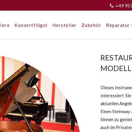
+49 95
iere
Konzertflügel
Hersteller
Zubehör
Reparatur 
RESTAUR
MODELL
Dieses Instrumen
Interessiert Sie
aktuellen Angeb
Einen Steinway z
Sinnen zu genieß
auch im Privaten