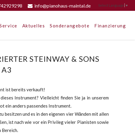
742929298
info@pianohaus-maintal.de
Select Language
▼
Service
Aktuelles
Sonderangebote
Finanzierung
IERTER STEINWAY & SONS
 A3
t ist bereits verkauft!
 dieses Instrument? Vielleicht finden Sie ja in unserem
ot ein anders passendes Instrument.
u besitzen und es in den eigenen vier Wänden mit allen
en, ist nach wie vor ein Privileg vieler Pianisten sowie
 Bereich.