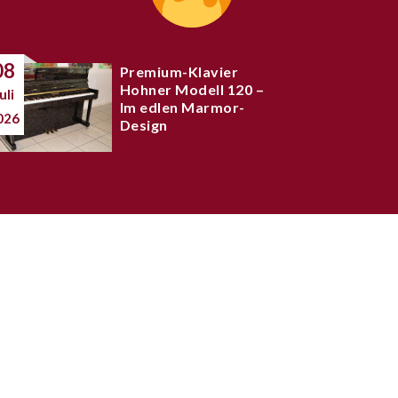
08
Premium-Klavier
Hohner Modell 120 –
uli
Im edlen Marmor-
026
Design