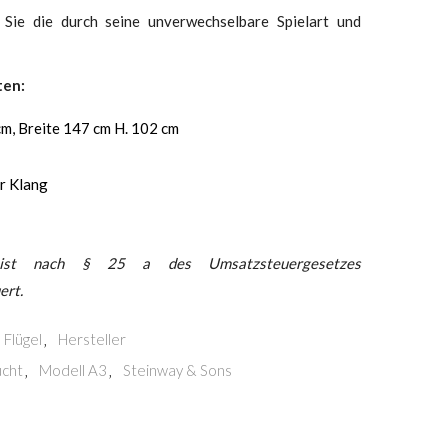
Sie die durch seine unverwechselbare Spielart und
ten:
m, Breite 147 cm H. 102 cm
r Klang
ist nach § 25 a des Umsatzsteuergesetzes
ert.
Flügel
Hersteller
,
ucht
Modell A3
Steinway & Sons
,
,