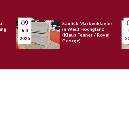
09
u
Samick Markenklavier
ung
in Weiß Hochglanz
Juli
J
(Klaus Fenner / Royal
2026
2
George)