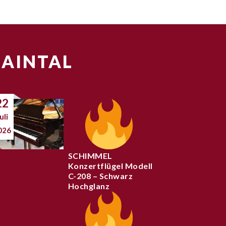
MAINTAL
22
uli
026
SCHIMMEL
Konzertflügel Modell
C-208 – Schwarz
Hochglanz