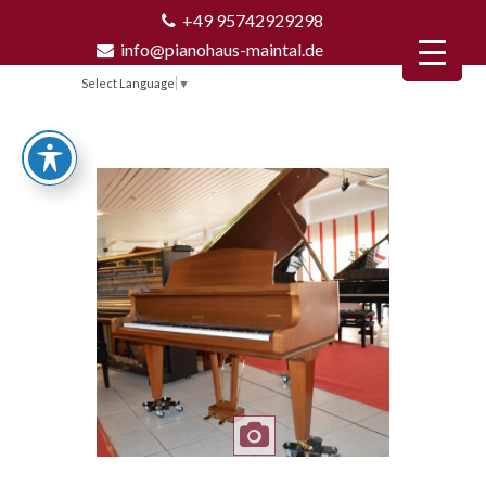
+49 95742929298
info@pianohaus-maintal.de
Select Language
▼