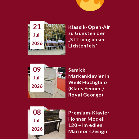
21
Klassik-Open-Air
zu Gunsten der
Juli
„Stiftung unser
2026
Lichtenfels“
09
Samick
Markenklavier in
Juli
Weiß Hochglanz
2026
(Klaus Fenner /
Royal George)
08
Premium-Klavier
Hohner Modell
Juli
120 – Im edlen
2026
Marmor-Design