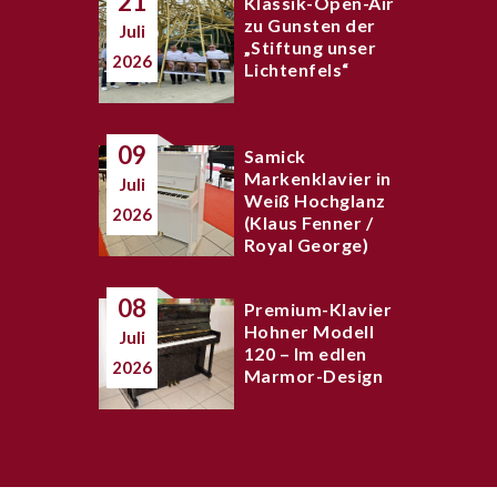
21
Klassik-Open-Air
zu Gunsten der
Juli
„Stiftung unser
2026
Lichtenfels“
09
Samick
Markenklavier in
Juli
Weiß Hochglanz
2026
(Klaus Fenner /
Royal George)
08
Premium-Klavier
Hohner Modell
Juli
120 – Im edlen
2026
Marmor-Design