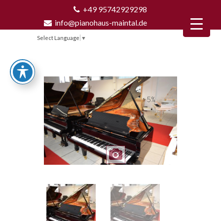
+49 95742929298
info@pianohaus-maintal.de
Select Language
▼
-5%