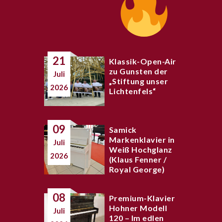
21
Klassik-Open-Air
zu Gunsten der
Juli
„Stiftung unser
2026
Lichtenfels“
09
Samick
Markenklavier in
Juli
Weiß Hochglanz
2026
(Klaus Fenner /
Royal George)
08
Premium-Klavier
Hohner Modell
Juli
120 – Im edlen