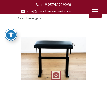
+49 95742929298
info@pianohaus-maintal.de
Select Language
▼
-13%