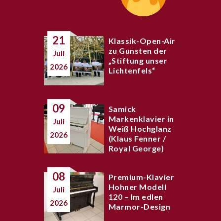
21
Klassik-Open-Air
zu Gunsten der
Juli
„Stiftung unser
2026
Lichtenfels“
09
Samick
Markenklavier in
Juli
Weiß Hochglanz
2026
(Klaus Fenner /
Royal George)
08
Premium-Klavier
Hohner Modell
Juli
120 – Im edlen
2026
Marmor-Design