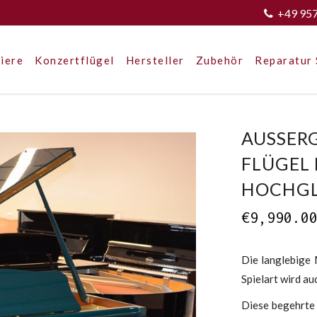
+49 95
iere
Konzertflügel
Hersteller
Zubehör
Reparatur 
AUSSER
LÜGEL M
OCHGL
€
9,990.0
Die langlebige 
Spielart wird au
Diese begehrte 