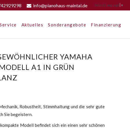
742929298
info@pianohaus-maintal.de
Select Language
▼
Service
Aktuelles
Sonderangebote
Finanzierung
GEWÖHNLICHER YAMAHA F
ODELL A1 IN GRÜN H
ANZ
0
Mechanik, Robustheit, Stimmhaltung und die sehr gute
ch Sie begeistern.
kompakte Modell befindet sich ein einen sehr schönen