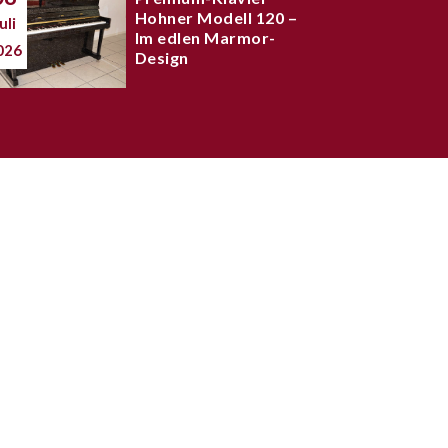
Hohner Modell 120 –
uli
Im edlen Marmor-
026
Design