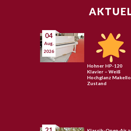
AKTUEL
04
Aug.
2026
Hohner HP-120
Klavier – Weiß
Hochglanz Makello
Zustand
21
Klassik-Open-Air z