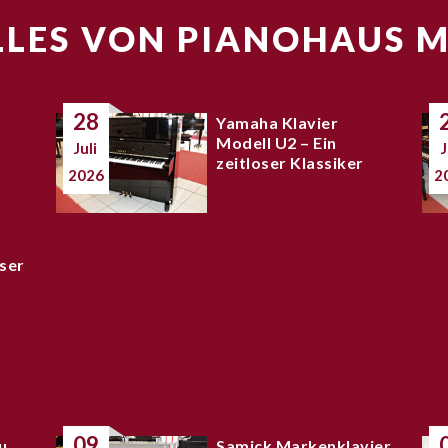
LES VON PIANOHAUS 
28
Yamaha Klavier
Modell U2 – Ein
Juli
J
zeitloser Klassiker
2026
2
ser
09
u
Samick Markenklavier