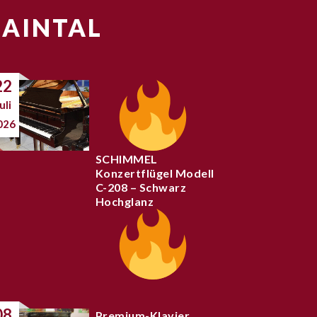
MAINTAL
22
uli
026
SCHIMMEL
Konzertflügel Modell
C-208 – Schwarz
Hochglanz
08
Premium-Klavier