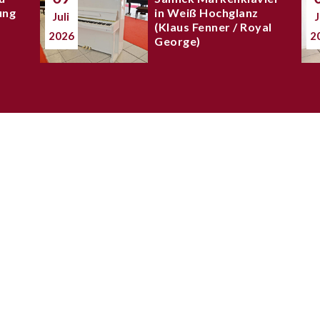
ung
in Weiß Hochglanz
Juli
J
(Klaus Fenner / Royal
2026
2
George)