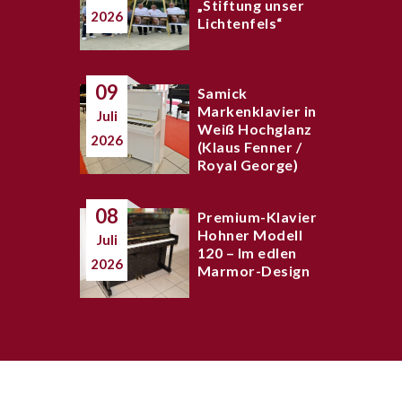
„Stiftung unser
2026
Lichtenfels“
09
Samick
Markenklavier in
Juli
Weiß Hochglanz
2026
(Klaus Fenner /
Royal George)
08
Premium-Klavier
Hohner Modell
Juli
120 – Im edlen
2026
Marmor-Design