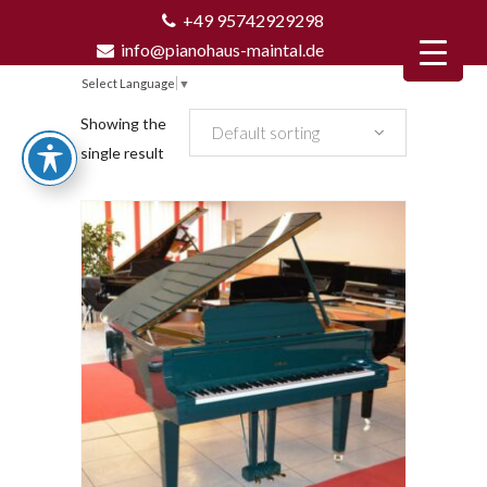
+49 95742929298
info@pianohaus-maintal.de
Select Language
▼
Showing the
Default sorting
single result