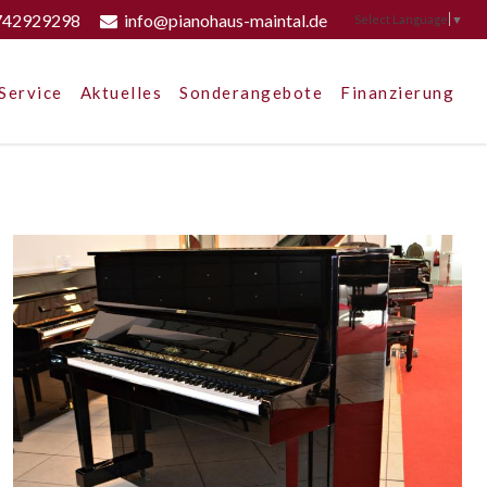
742929298
info@pianohaus-maintal.de
Select Language
▼
Service
Aktuelles
Sonderangebote
Finanzierung