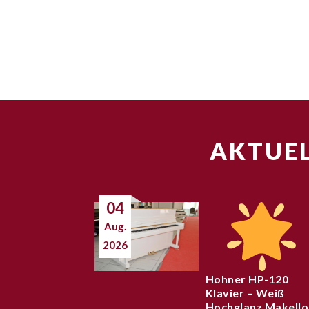
AKTUEL
04
Aug.
2026
Hohner HP-120
Klavier – Weiß
Hochglanz Makello