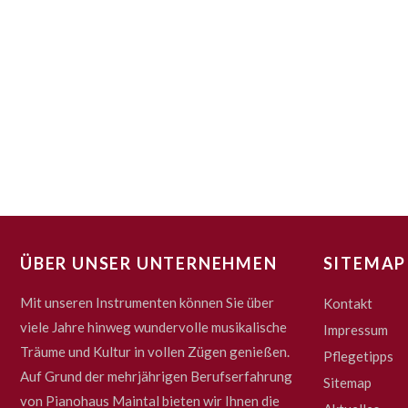
ÜBER UNSER UNTERNEHMEN
SITEMAP
Mit unseren Instrumenten können Sie über
Kontakt
viele Jahre hinweg wundervolle musikalische
Impressum
Träume und Kultur in vollen Zügen genießen.
Pflegetipps
Auf Grund der mehrjährigen Berufserfahrung
Sitemap
von Pianohaus Maintal bieten wir Ihnen die