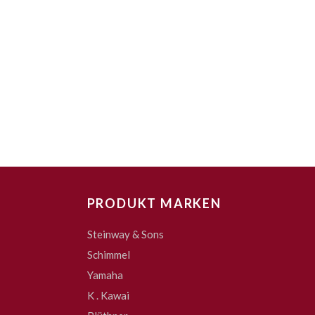
PRODUKT MARKEN
Steinway & Sons
Schimmel
Yamaha
K . Kawai