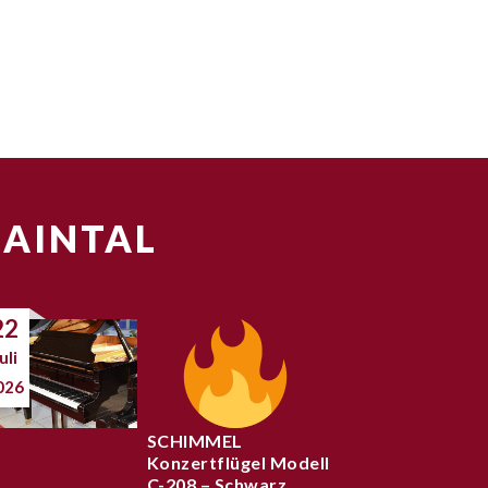
MAINTAL
22
uli
026
SCHIMMEL
Konzertflügel Modell
C-208 – Schwarz