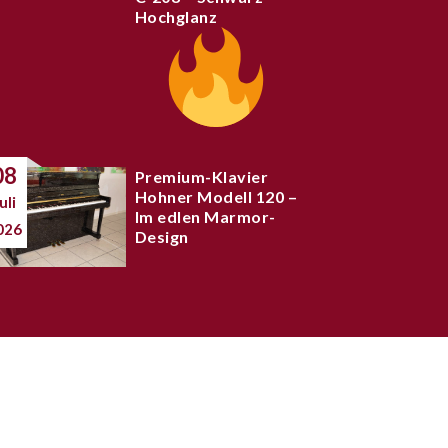
Hochglanz
08
Premium-Klavier
Hohner Modell 120 –
uli
Im edlen Marmor-
026
Design