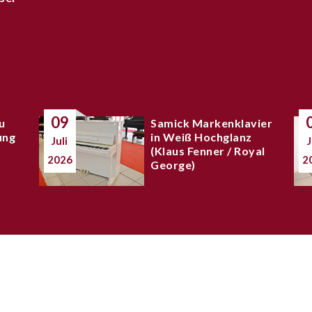
09
u
Samick Markenklavier
ung
in Weiß Hochglanz
Juli
J
(Klaus Fenner / Royal
2026
2
George)