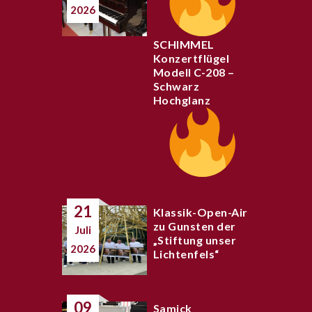
2026
SCHIMMEL
Konzertflügel
Modell C-208 –
Schwarz
Hochglanz
21
Klassik-Open-Air
zu Gunsten der
Juli
„Stiftung unser
2026
Lichtenfels“
09
Samick