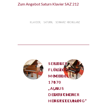
Zum Angebot Saturn Klavier SAZ 212
,
,
KLAVIER
SATURN
SCHWARZ HOCHGLANZ
SEILER
SEILER
FLÜGEL
FLÜGEL
MODELL
MODELL
170
170
„AUS
„AUS
DEUTSCHER
DEUTSCHER
HERSTELLUNG“
HERSTELLUNG“