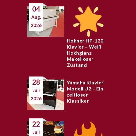
04
Aug.
2026
Hohner HP-120
Klavier – Weiß
Hochglanz
Makelloser
Zustand
28
Yamaha Klavier
Modell U2 – Ein
Juli
zeitloser
2026
Klassiker
22
Juli