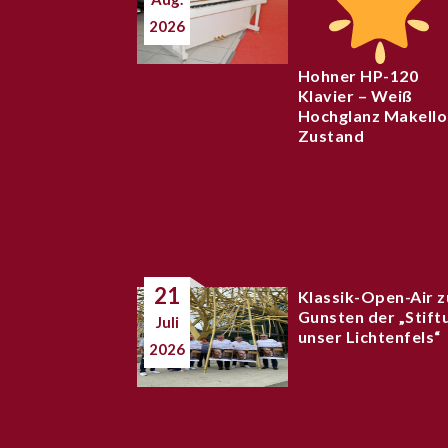
2026
Hohner HP-120
Klavier – Weiß
Hochglanz Makello
Zustand
21
Klassik-Open-Air z
Gunsten der „Stift
Juli
unser Lichtenfels“
2026