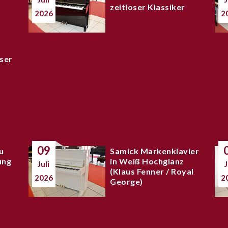
zeitloser Klassiker
2026
2
ser
09
u
Samick Markenklavier
ung
in Weiß Hochglanz
Juli
J
(Klaus Fenner / Royal
2026
2
George)