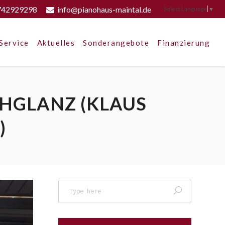
742929298
info@pianohaus-maintal.de
Select Language
▼
Service
Aktuelles
Sonderangebote
Finanzierung
GLANZ (KLAUS F
Search
for: