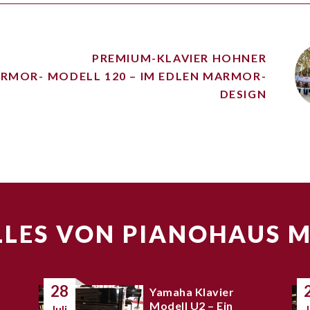
PREMIUM-KLAVIER HOHNER
ARMOR-
MODELL 120 – IM EDLEN MARMOR-
DESIGN
LES VON PIANOHAUS 
28
Yamaha Klavier
Modell U2 – Ein
Juli
J