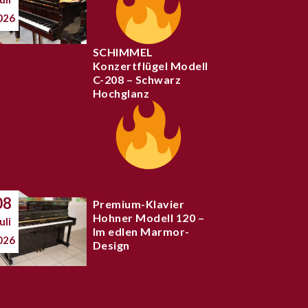
026
SCHIMMEL
Konzertflügel Modell
C-208 – Schwarz
Hochglanz
08
Premium-Klavier
Hohner Modell 120 –
uli
Im edlen Marmor-
026
Design