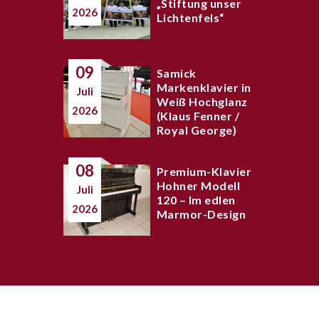
„Stiftung unser
2026
Lichtenfels“
09
Samick
Markenklavier in
Juli
Weiß Hochglanz
2026
(Klaus Fenner /
Royal George)
08
Premium-Klavier
Hohner Modell
Juli
120 – Im edlen
2026
Marmor-Design