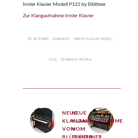
Irmler Klavier Modell P122 by Blüthner
Zur Klangaufnahme Irmler Klavier
,
,
,
BY BLÜTHNER
GEBRAUCHT
IRMLER KLAVIER MODELL
,
P122
PIANOHAUS MAINTAL
NEUE
NEUE
KLANGAUFNAHME
KLANGAUFNAHME
VOM
VOM
BLÜTHNER
BLÜTHNER