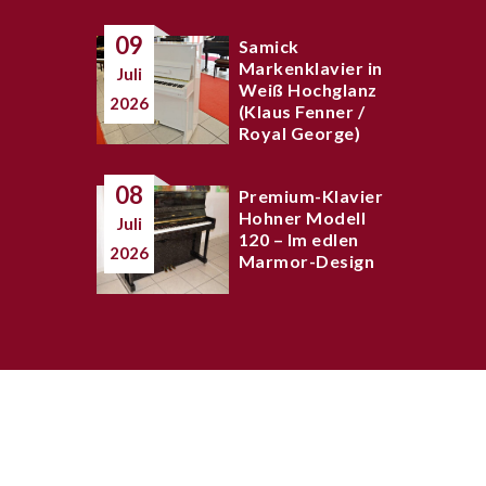
09
Samick
Markenklavier in
Juli
Weiß Hochglanz
2026
(Klaus Fenner /
Royal George)
08
Premium-Klavier
Hohner Modell
Juli
120 – Im edlen
2026
Marmor-Design