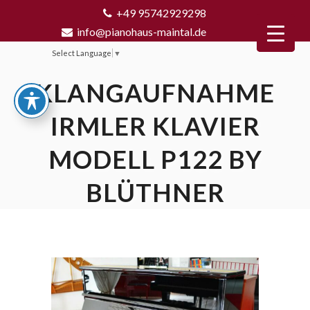
+49 95742929298
info@pianohaus-maintal.de
Select Language
▼
KLANGAUFNAHME
IRMLER KLAVIER
MODELL P122 BY
BLÜTHNER