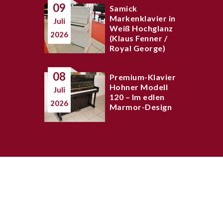
09
Samick
Markenklavier in
Juli
Weiß Hochglanz
2026
(Klaus Fenner /
Royal George)
08
Premium-Klavier
Hohner Modell
Juli
120 – Im edlen
2026
Marmor-Design