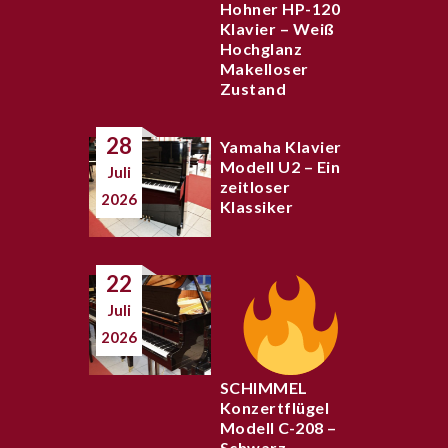
Hohner HP-120
Klavier – Weiß
Hochglanz
Makelloser
Zustand
28
Yamaha Klavier
Modell U2 – Ein
Juli
zeitloser
2026
Klassiker
22
Juli
2026
SCHIMMEL
Konzertflügel
Modell C-208 –
Schwarz