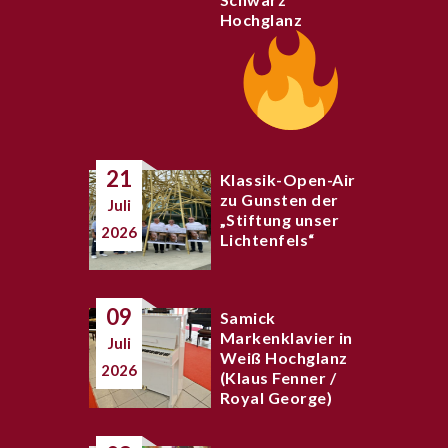
Hochglanz
21
Klassik-Open-Air
zu Gunsten der
Juli
„Stiftung unser
2026
Lichtenfels“
09
Samick
Markenklavier in
Juli
Weiß Hochglanz
2026
(Klaus Fenner /
Royal George)