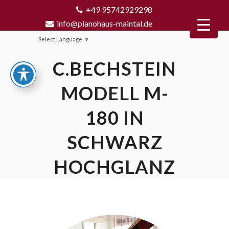
+49 95742929298
info@pianohaus-maintal.de
Select Language
▼
C.BECHSTEIN
MODELL M-
180 IN
SCHWARZ
HOCHGLANZ