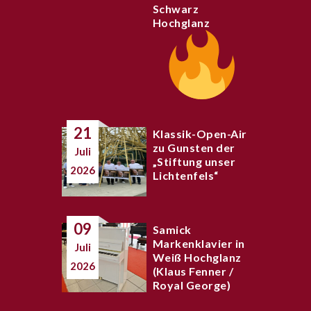
Schwarz
Hochglanz
21
Klassik-Open-Air
zu Gunsten der
Juli
„Stiftung unser
2026
Lichtenfels“
09
Samick
Markenklavier in
Juli
Weiß Hochglanz
2026
(Klaus Fenner /
Royal George)