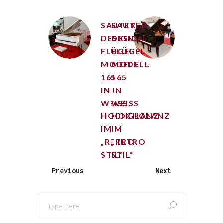
SAUTER
SAUTER
DESIGN
DESIGN
FLÜGEL
FLÜGEL
MODELL
MODELL
165
165
IN
IN
WEISS H
WEISS H
OCHGLANZ I
OCHGLANZ I
M „
M „
RETRO S
RETRO S
TIL“
TIL“
Previous
Next
Search
for: