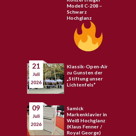
Modell C-208 –
Schwarz
Hochglanz
21
Klassik-Open-Air
zu Gunsten der
Juli
„Stiftung unser
2026
Lichtenfels“
09
Samick
Markenklavier in
Juli
Weiß Hochglanz
2026
(Klaus Fenner /
Royal George)