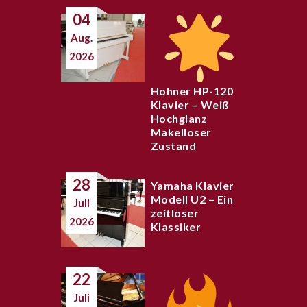
04
Aug.
2026
Hohner HP-120
Klavier – Weiß
Hochglanz
Makelloser
Zustand
28
Yamaha Klavier
Modell U2 – Ein
Juli
zeitloser
2026
Klassiker
22
Juli