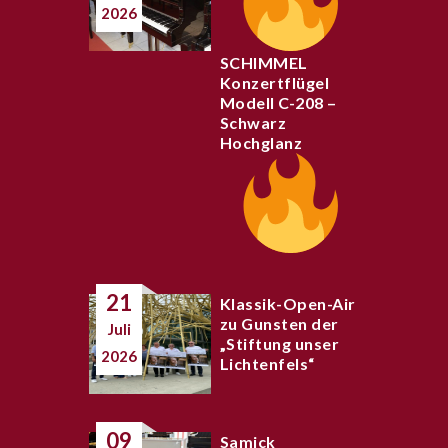
2026
SCHIMMEL
Konzertflügel
Modell C-208 –
Schwarz
Hochglanz
21
Klassik-Open-Air
zu Gunsten der
Juli
„Stiftung unser
2026
Lichtenfels“
09
Samick