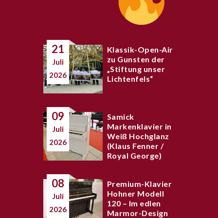
21
Klassik-Open-Air
zu Gunsten der
Juli
„Stiftung unser
2026
Lichtenfels“
09
Samick
Markenklavier in
Juli
Weiß Hochglanz
2026
(Klaus Fenner /
Royal George)
08
Premium-Klavier
Hohner Modell
Juli
120 – Im edlen
2026
Marmor-Design