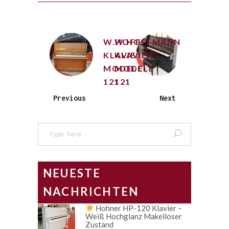
W.HOFFMANN
W.HOFFMANN
KLAVIER
KLAVIER
MODELL
MODELL
121
121
Previous
Next
Search
for:
NEUESTE
NACHRICHTEN
Hohner HP-120 Klavier –
Weiß Hochglanz Makelloser
Zustand