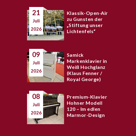
21
Klassik-Open-Air
zu Gunsten der
Juli
„Stiftung unser
2026
Lichtenfels“
09
Samick
Markenklavier in
Juli
Weiß Hochglanz
2026
(Klaus Fenner /
Royal George)
08
Premium-Klavier
Hohner Modell
Juli
120 – Im edlen
2026
Marmor-Design