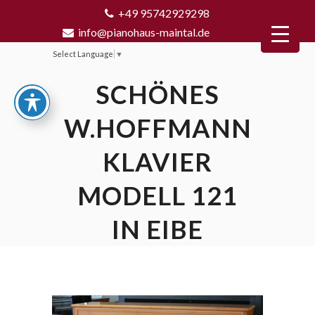
+49 95742929298
info@pianohaus-maintal.de
Select Language
▼
SCHÖNES
W.HOFFMANN
KLAVIER
MODELL 121
IN EIBE