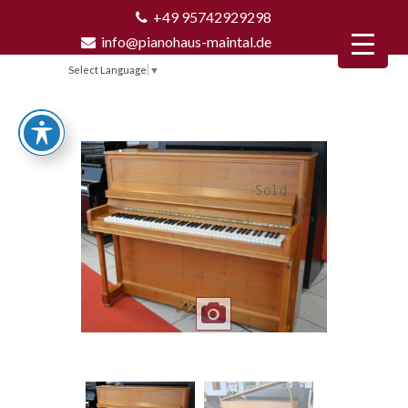
+49 95742929298
info@pianohaus-maintal.de
Select Language
▼
Sold