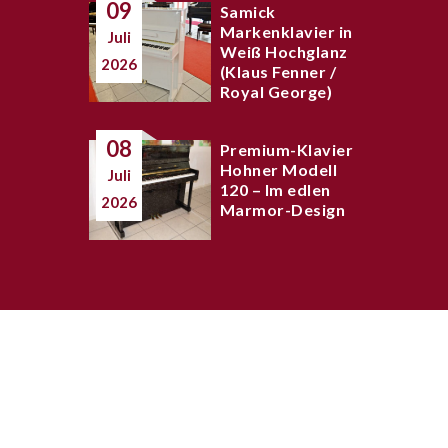
09
Samick
Markenklavier in
Juli
Weiß Hochglanz
2026
(Klaus Fenner /
Royal George)
08
Premium-Klavier
Hohner Modell
Juli
120 – Im edlen
2026
Marmor-Design