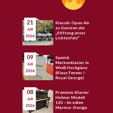
21
Klassik-Open-Air
zu Gunsten der
Juli
„Stiftung unser
2026
Lichtenfels“
09
Samick
Markenklavier in
Juli
Weiß Hochglanz
2026
(Klaus Fenner /
Royal George)
08
Premium-Klavier
Hohner Modell
Juli
120 – Im edlen
2026
Marmor-Design