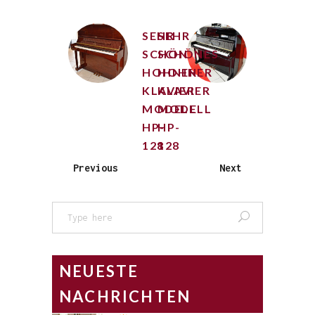
SEHR
SEHR
SCHÖNES
SCHÖNES
HOHNER
HOHNER
KLAVIER
KLAVIER
MODELL
MODELL
HP-
HP-
128
128
Previous
Next
Search
for:
NEUESTE
NACHRICHTEN