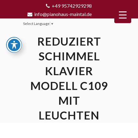
+49 95742929298
info@pianohaus-maintal.de
Select Language
▼
REDUZIERT
SCHIMMEL
KLAVIER
MODELL C109
MIT
LEUCHTEN