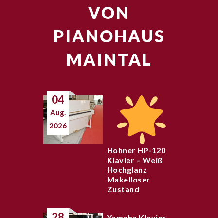
VON
PIANOHAUS
MAINTAL
04
Aug.
2026
Hohner HP-120
Klavier – Weiß
Hochglanz
Makelloser
Zustand
28
Yamaha Klavier