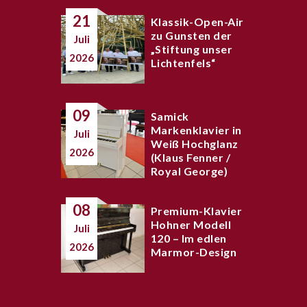
21
Klassik-Open-Air
zu Gunsten der
Juli
„Stiftung unser
2026
Lichtenfels“
09
Samick
Markenklavier in
Juli
Weiß Hochglanz
2026
(Klaus Fenner /
Royal George)
08
Premium-Klavier
Hohner Modell
Juli
120 – Im edlen
2026
Marmor-Design