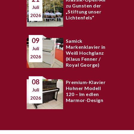
zu Gunsten der
Juli
„Stiftung unser
2026
Lichtenfels“
09
Samick
Markenklavier in
Juli
Weiß Hochglanz
2026
(Klaus Fenner /
Royal George)
08
Premium-Klavier
Hohner Modell
Juli
120 – Im edlen
2026
Marmor-Design