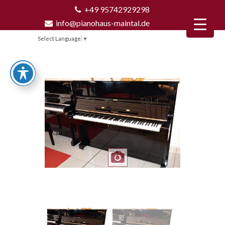
+49 95742929298
info@pianohaus-maintal.de
Select Language
▼
Sold