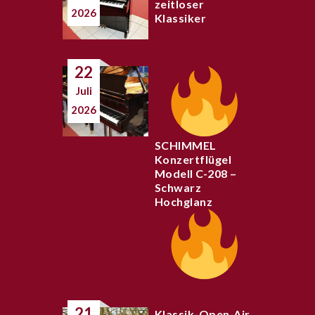
zeitloser
2026
Klassiker
22
Juli
2026
SCHIMMEL
Konzertflügel
Modell C-208 –
Schwarz
Hochglanz
21
Klassik-Open-Air