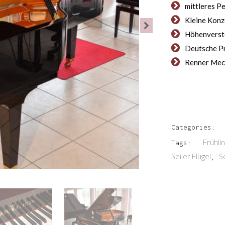
mittleres P
Kleine Konz
Höhenverste
Deutsche P
Renner Mec
Categories:
Frühli
Tags:
Seiler Flügel
S
,