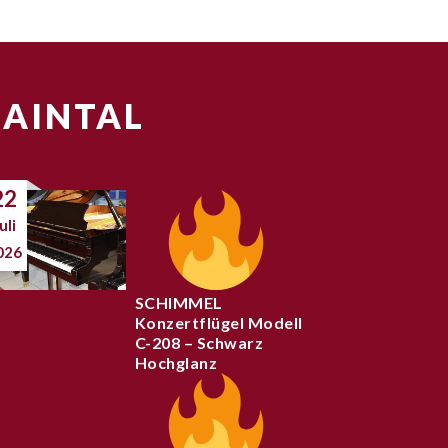
MAINTAL
22
uli
026
SCHIMMEL
Konzertflügel Modell
C-208 – Schwarz
Hochglanz