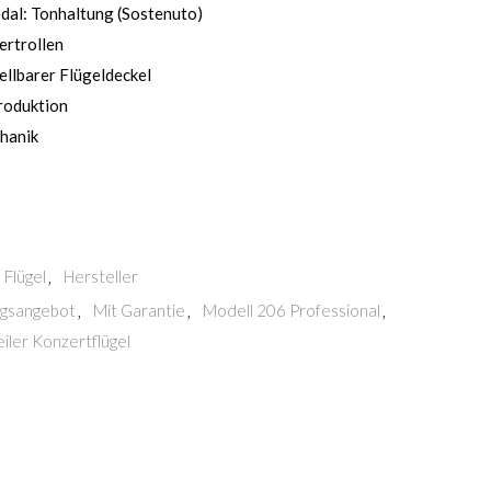
edal: Tonhaltung (Sostenuto)
ertrollen
llbarer Flügeldeckel
roduktion
hanik
Flügel
Hersteller
,
ngsangebot
Mit Garantie
Modell 206 Professional
,
,
,
eiler Konzertflügel