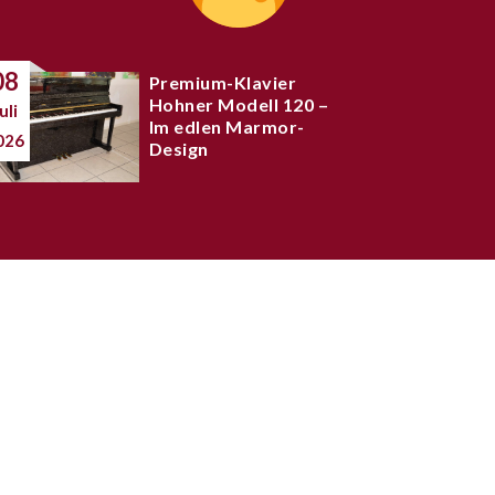
08
Premium-Klavier
Hohner Modell 120 –
uli
Im edlen Marmor-
026
Design