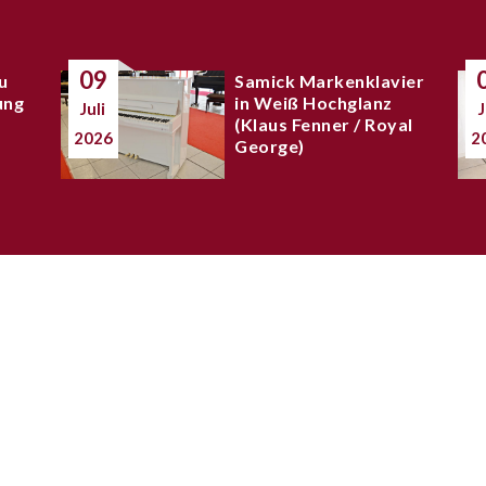
09
u
Samick Markenklavier
ung
in Weiß Hochglanz
Juli
J
(Klaus Fenner / Royal
2026
2
George)